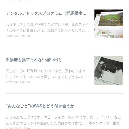
デジタルデトックスプログラム（群馬県南牧村）に参加して
もう少し早くブログを書く予定でしたが、嵐のファイ
ナルライブに参戦した後、嵐ロスに陥ったりしてい…
2026.06.09 02:20
断捨離と捨てられない思い出と
同じところに10年以上住んでいると、買わないよう
にしていてもいろいろと溜まってきてしまうもの。…
2025.09.02 03:38
“みんなごと”のSNSとどう付き合うか
どうもお久しぶりです。コピーライターのYUKIです。先日、「OUT」など
たくさんのヒット作を生み出した大好きな作家で、日本ペンクラブ・桐野…
2025.07.19 15:20