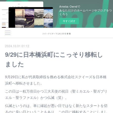
Ameba Owndで
あなただけのホームページやブログをつ
くろう
今すぐ試す
2024.10.01 01:12
9/29に日本橋浜町にこっそり移転し
ました
9月29日に私が代表取締役を務める株式会社スクイーズを日本橋
浜町へ移転させました。
この日は一粒万倍日かつ三大天使の祝日（聖ミカエル・聖ガブリ
エル・聖ラファエル）かつ仏滅（笑）。
仏滅というのは、単に縁起が悪い日ではなく新たなスタートを切
るのに良い日ということもあり、この日に移転することにしまし